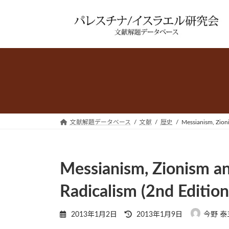
コ
ナ
ン
ビ
テ
ゲ
ン
ー
ツ
シ
へ
ョ
ス
ン
キ
に
ッ
移
プ
動
文献解題データベース
文献
歴史
Messianism, Zioni
Messianism, Zionism an
Radicalism (2nd Edition
最
2013年1月2日
2013年1月9日
今野 泰
終