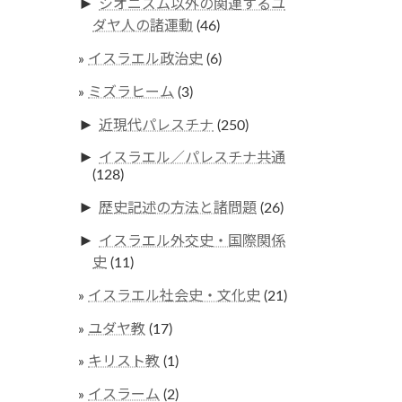
►
シオニズム以外の関連するユ
ダヤ人の諸運動
(46)
イスラエル政治史
(6)
ミズラヒーム
(3)
►
近現代パレスチナ
(250)
►
イスラエル／パレスチナ共通
(128)
►
歴史記述の方法と諸問題
(26)
►
イスラエル外交史・国際関係
史
(11)
イスラエル社会史・文化史
(21)
ユダヤ教
(17)
キリスト教
(1)
イスラーム
(2)