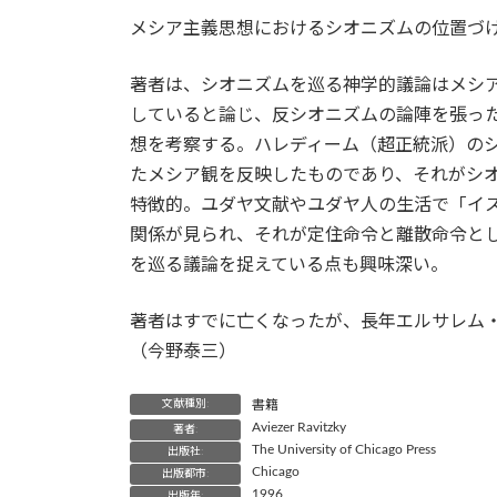
更
メシア主義思想におけるシオニズムの位置づ
新
日
時
著者は、シオニズムを巡る神学的議論はメシ
:
していると論じ、反シオニズムの論陣を張っ
想を考察する。ハレディーム（超正統派）の
たメシア観を反映したものであり、それがシ
特徴的。ユダヤ文献やユダヤ人の生活で「イ
関係が見られ、それが定住命令と離散命令と
を巡る議論を捉えている点も興味深い。
著者はすでに亡くなったが、長年エルサレム
（今野泰三）
文献種別:
書籍
Aviezer Ravitzky
著者:
The University of Chicago Press
出版社:
Chicago
出版都市:
1996
出版年: