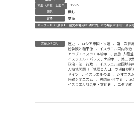
1996
初版（原著）出版年:
翻訳:
無し
言語:
英語
キーワード（3点以上、論文の場合は5点以内、本の場合は原則10点以内
文献カテゴリ
歴史
、
ロシア帝国・ソ連
、
第一次世
紛争観と和平像
、
イスラエル国内政治
アラブ・イスラエル紛争
、
民族･人種差
イスラエル・パレスチナ紛争
、
第二次
政治・法・行政
、
イスラエル建国以前
入植地問題（「地理と人口」の項目参照
ドイツ
、
イスラエルの法
、
シオニズ
宗教シオニズム
、
思想家･哲学者
、
思
イスラエル社会史・文化史
、
ユダヤ教
For the Land and the Lord: Jewish Fundamentalism
2013年1月2日