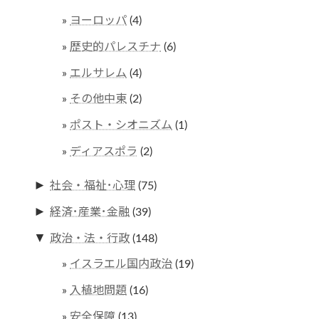
ヨーロッパ
(4)
歴史的パレスチナ
(6)
エルサレム
(4)
その他中東
(2)
ポスト・シオニズム
(1)
ディアスポラ
(2)
►
社会・福祉･心理
(75)
►
経済･産業･金融
(39)
▼
政治・法・行政
(148)
イスラエル国内政治
(19)
入植地問題
(16)
安全保障
(13)