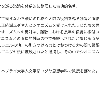
けを巡る議論を体系的に整理した古典的名著。
ア主義すなわち贖いの性格や人間の役割を巡る議論と直結
た正統派ユダヤ人とシオニズムを受け入れたラビたちの思
シオニズムへの反対は、離散における長年の伝統に根付い
オニズムとの直接的対峙の中で先鋭化されたと論じる点が
スラエルの地」の引きつける力とはねつける力の間で緊張
してユダヤ法に反映されたと指摘し、その中でシオニズム
・ヘブライ大学人文学部ユダヤ思想学科で教授を務めた。