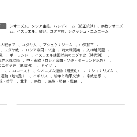
）:
シオニズム、メシア主義、ハレディーム（超正統派）、宗教シオニズ
ム、イスラエル、贖い、ユダヤ教、シグッシュ・エムニーム
界大戦まで
、
ユダヤ人
、
アシュケナジーム
、
中東和平
、
、
ユダヤ教
、
ロシア帝国・ソ連
、
両大戦間期
、
入植地問題
、
別
、
ポーランド
、
イスラエル建国以前のユダヤ史（時代別）
、
世界大戦以降
、
中・東欧（ロシア帝国・ソ連・ポーランド以外）
、
のユダヤ史（地域別）
、
ドイツ
、
）
、
ホロコースト
、
シオニズム運動（潮流別）
、
ナショナリズム
、
ム運動（地域別）
、
イギリス
、
紛争と和平交渉
、
宗教思想
、
想・哲学
、
北米
、
宗教
、
民族・移民・難民
、
 in Israel
Israel, A Colonial-Settler State?
2013年1月2日