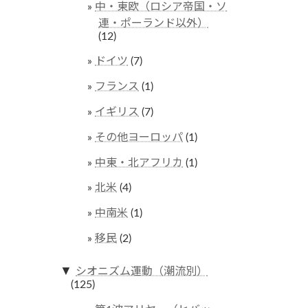
中・東欧（ロシア帝国・ソ
連・ポーランド以外）
(12)
ドイツ
(7)
フランス
(1)
イギリス
(7)
その他ヨーロッパ
(1)
中東・北アフリカ
(1)
北米
(4)
中南米
(1)
移民
(2)
▼
シオニズム運動（潮流別）
(125)