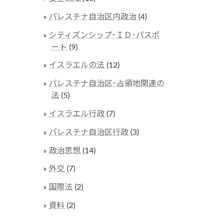
パレスチナ自治区内政治
(4)
シティズンシップ･ＩＤ･パスポ
ート
(9)
イスラエルの法
(12)
パレスチナ自治区･占領地関連の
法
(5)
イスラエル行政
(7)
パレスチナ自治区行政
(3)
政治思想
(14)
外交
(7)
国際法
(2)
資料
(2)