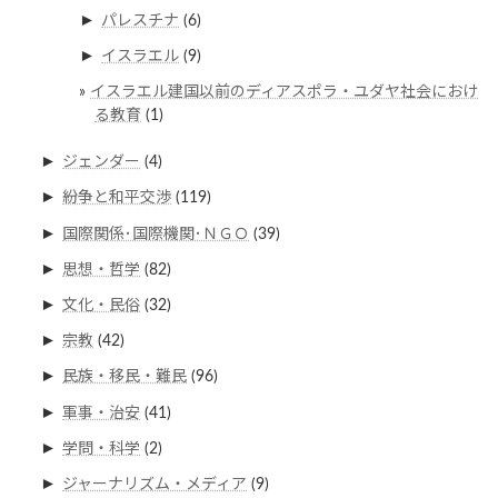
►
パレスチナ
(6)
►
イスラエル
(9)
イスラエル建国以前のディアスポラ・ユダヤ社会におけ
る教育
(1)
►
ジェンダー
(4)
►
紛争と和平交渉
(119)
►
国際関係･国際機関･ＮＧＯ
(39)
►
思想・哲学
(82)
►
文化・民俗
(32)
►
宗教
(42)
►
民族・移民・難民
(96)
►
軍事・治安
(41)
►
学問・科学
(2)
►
ジャーナリズム・メディア
(9)