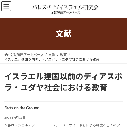
コ
ナ
ン
ビ
テ
ゲ
ン
ー
ツ
シ
文献
へ
ョ
ス
ン
キ
に
ッ
移
文献解題データベース
文献
教育
プ
動
イスラエル建国以前のディアスポラ・ユダヤ社会における教育
イスラエル建国以前のディアスポ
ラ・ユダヤ社会における教育
Facts on the Ground
2013年4月13日
本書はミシェル・フーコー、エドワード・サイードらによる制度としての学