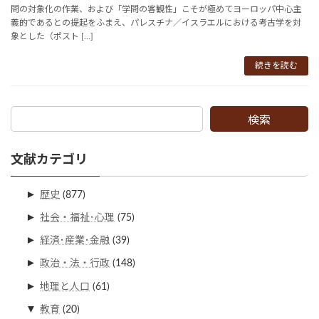
問の対象化の作業、および「学問の客観性」こそが極めてヨーロッパ中心主
義的であるとの提起をふまえ、パレスチナ／イスラエルにおける考古学を対
象とした（ポスト […]
続きを読む
検索
文献カテゴリ
►
歴史
(877)
►
社会・福祉･心理
(75)
►
経済･産業･金融
(39)
►
政治・法・行政
(148)
►
地理と人口
(61)
▼
教育
(20)