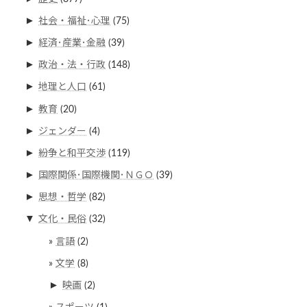
►
社会・福祉･心理
(75)
►
経済･産業･金融
(39)
►
政治・法・行政
(148)
►
地理と人口
(61)
►
教育
(20)
►
ジェンダー
(4)
►
紛争と和平交渉
(119)
►
国際関係･国際機関･ＮＧＯ
(39)
►
思想・哲学
(82)
▼
文化・民俗
(32)
言語
(2)
文学
(8)
►
映画
(2)