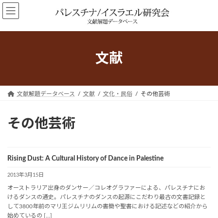
コ
ナ
ン
ビ
テ
ゲ
ン
ー
ツ
シ
文献
へ
ョ
ス
ン
キ
に
ッ
移
文献解題データベース
文献
文化・民俗
その他芸術
プ
動
その他芸術
Rising Dust: A Cultural History of Dance in Palestine
2013年3月15日
オーストラリア出身のダンサー／コレオグラファーによる、パレスチナにお
けるダンスの通史。パレスチナのダンスの起源にこだわり最古の文書記録と
して3800年前のマリ王ジムリリムの書簡や聖書における記述などの紹介から
始めているの […]