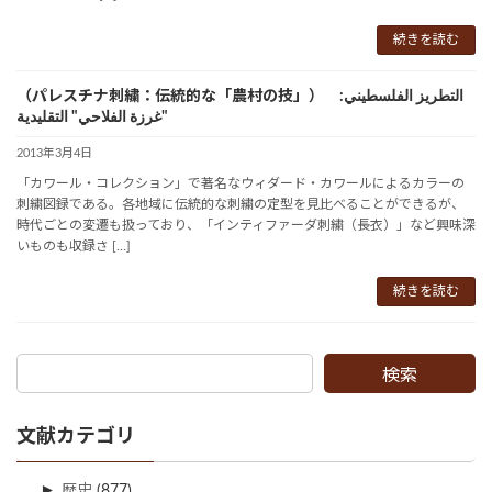
続きを読む
（パレスチナ刺繍：伝統的な「農村の技」） التطريز الفلسطيني:
"غرزة الفلاحي" التقليدية
2013年3月4日
「カワール・コレクション」で著名なウィダード・カワールによるカラーの
刺繍図録である。各地域に伝統的な刺繍の定型を見比べることができるが、
時代ごとの変遷も扱っており、「インティファーダ刺繍（長衣）」など興味深
いものも収録さ […]
続きを読む
検索
文献カテゴリ
►
歴史
(877)