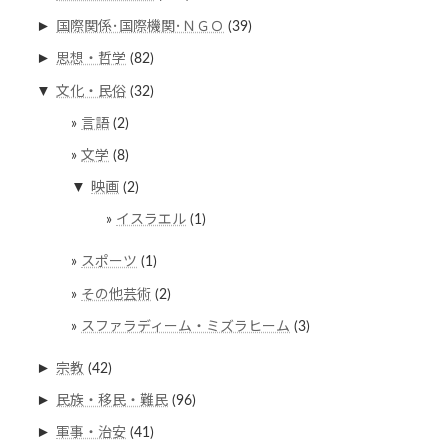
►
国際関係･国際機関･ＮＧＯ
(39)
►
思想・哲学
(82)
▼
文化・民俗
(32)
言語
(2)
文学
(8)
▼
映画
(2)
イスラエル
(1)
スポーツ
(1)
その他芸術
(2)
スファラディーム・ミズラヒーム
(3)
►
宗教
(42)
►
民族・移民・難民
(96)
►
軍事・治安
(41)