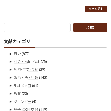
続きを読む
検索
文献カテゴリ
►
歴史
(877)
►
社会・福祉･心理
(75)
►
経済･産業･金融
(39)
►
政治・法・行政
(148)
►
地理と人口
(61)
►
教育
(20)
►
ジェンダー
(4)
►
紛争と和平交渉
(119)