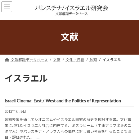
コ
ナ
ン
ビ
テ
ゲ
ン
ー
ツ
シ
文献
へ
ョ
ス
ン
キ
に
ッ
移
文献解題データベース
文献
文化・民俗
映画
イスラエル
プ
動
イスラエル
Israeli Cinema: East / West and the Politics of Representation
2012年9月6日
映画表象を通してシオニズムやイスラエル国家の歴史を検討する書。文化事
象に現れたイスラエル社会に内在する、ミズラヒーム（中東アラブ出身のユ
ダヤ人）やパレスチナ・アラブ人への偏見に対し鋭い考察を行ったことで注
目・評価された。 […]