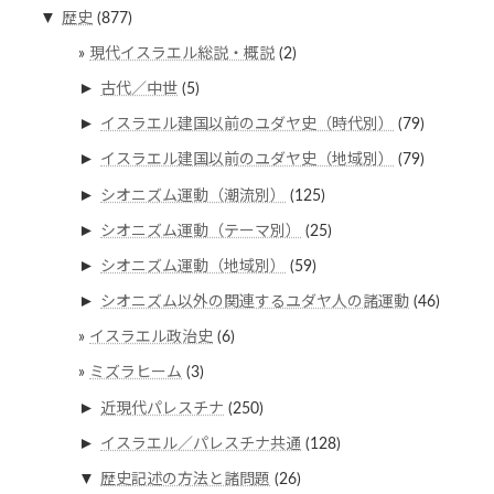
▼
歴史
(877)
現代イスラエル総説・概説
(2)
►
古代／中世
(5)
►
イスラエル建国以前のユダヤ史（時代別）
(79)
►
イスラエル建国以前のユダヤ史（地域別）
(79)
►
シオニズム運動（潮流別）
(125)
►
シオニズム運動（テーマ別）
(25)
►
シオニズム運動（地域別）
(59)
►
シオニズム以外の関連するユダヤ人の諸運動
(46)
イスラエル政治史
(6)
ミズラヒーム
(3)
►
近現代パレスチナ
(250)
►
イスラエル／パレスチナ共通
(128)
▼
歴史記述の方法と諸問題
(26)