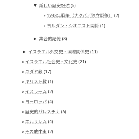
▼
新しい歴史記述
(5)
1948年戦争（ナクバ／独立戦争）
(2)
ヨルダン・シオニスト関係
(1)
►
集合的記憶
(8)
►
イスラエル外交史・国際関係史
(11)
イスラエル社会史・文化史
(21)
ユダヤ教
(17)
キリスト教
(1)
イスラーム
(2)
ヨーロッパ
(4)
歴史的パレスチナ
(6)
エルサレム
(4)
その他中東
(2)