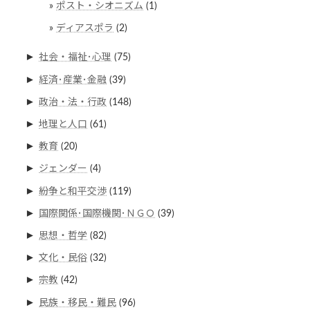
ポスト・シオニズム
(1)
ディアスポラ
(2)
►
社会・福祉･心理
(75)
►
経済･産業･金融
(39)
►
政治・法・行政
(148)
►
地理と人口
(61)
►
教育
(20)
►
ジェンダー
(4)
►
紛争と和平交渉
(119)
►
国際関係･国際機関･ＮＧＯ
(39)
►
思想・哲学
(82)
►
文化・民俗
(32)
►
宗教
(42)
►
民族・移民・難民
(96)