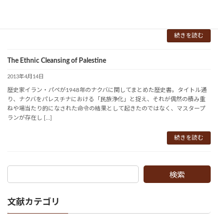
で150人近くに聞き取り取材をした書籍です。書籍のなかに登場する人物も80
人ちかく、丹念な取材に裏打ちされた既述が印象的な一冊です。
続きを読む
The Ethnic Cleansing of Palestine
2013年4月14日
歴史家イラン・パペが1948年のナクバに関してまとめた歴史書。タイトル通
り、ナクバをパレスチナにおける「民族浄化」と捉え、それが偶然の積み重
ねや場当たり的になされた命令の結果として起きたのではなく、マスタープ
ランが存在し […]
続きを読む
検索
文献カテゴリ