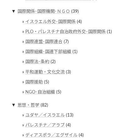
▼
国際関係･国際機関･ＮＧＯ
(39)
イスラエル外交･国際関係
(4)
PLO・パレスチナ自治政府外交･国際関係
(1)
国際連盟･国際連合
(7)
国際組織･国連下部組織
(1)
国際法･条約
(2)
平和運動・文化交流
(3)
国際援助
(5)
NGO･自治組織
(5)
▼
思想・哲学
(82)
ユダヤ／イスラエル
(13)
パレスチナ／アラブ
(4)
ディアスポラ／エグザイル
(4)