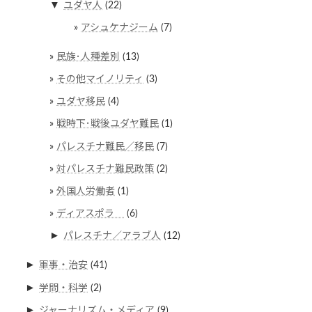
▼
ユダヤ人
(22)
アシュケナジーム
(7)
民族･人種差別
(13)
その他マイノリティ
(3)
ユダヤ移民
(4)
戦時下･戦後ユダヤ難民
(1)
パレスチナ難民／移民
(7)
対パレスチナ難民政策
(2)
外国人労働者
(1)
ディアスポラ
(6)
►
パレスチナ／アラブ人
(12)
►
軍事・治安
(41)
►
学問・科学
(2)
►
ジャーナリズム・メディア
(9)