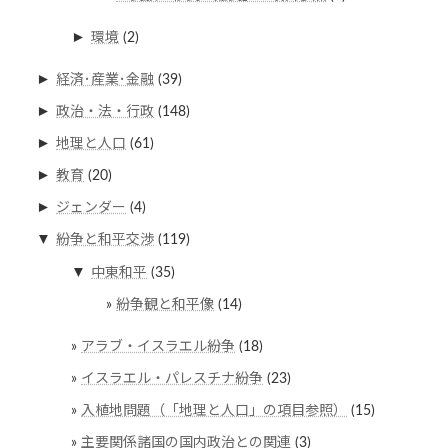
►
環境
(2)
►
経済･産業･金融
(39)
►
政治・法・行政
(148)
►
地理と人口
(61)
►
教育
(20)
►
ジェンダー
(4)
▼
紛争と和平交渉
(119)
▼
中東和平
(35)
紛争観と和平像
(14)
アラブ・イスラエル紛争
(18)
イスラエル・パレスチナ紛争
(23)
入植地問題（「地理と人口」の項目参照）
(15)
主要関係諸国の国内政治との関連
(3)