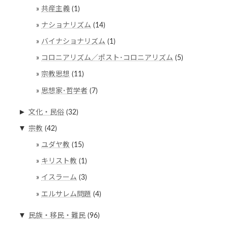
共産主義
(1)
ナショナリズム
(14)
バイナショナリズム
(1)
コロニアリズム／ポスト･コロニアリズム
(5)
宗教思想
(11)
思想家･哲学者
(7)
►
文化・民俗
(32)
▼
宗教
(42)
ユダヤ教
(15)
キリスト教
(1)
イスラーム
(3)
エルサレム問題
(4)
▼
民族・移民・難民
(96)