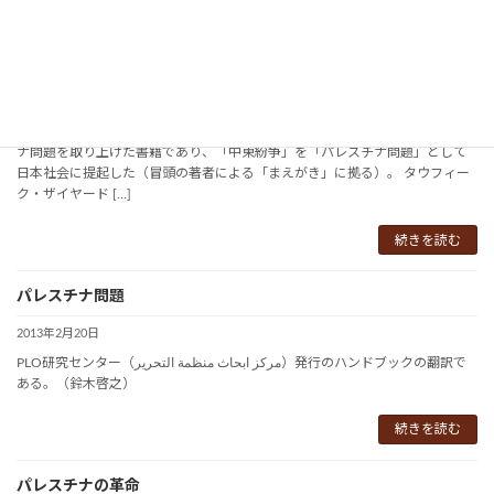
続きを読む
アラブの解放
2013年2月20日
文学から歴史、政治声明、インタビュー、論考など、非常に幅広くパレスチ
ナ問題を取り上げた書籍であり、「中東紛争」を「パレスチナ問題」として
日本社会に提起した（冒頭の著者による「まえがき」に拠る）。 タウフィー
ク・ザイヤード […]
続きを読む
パレスチナ問題
2013年2月20日
PLO研究センター（مركز ابحاث منظمة التحرير）発行のハンドブックの翻訳で
ある。（鈴木啓之）
続きを読む
パレスチナの革命