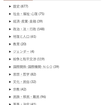
►
歴史
(877)
►
社会・福祉･心理
(75)
►
経済･産業･金融
(39)
►
政治・法・行政
(148)
►
地理と人口
(61)
►
教育
(20)
►
ジェンダー
(4)
►
紛争と和平交渉
(119)
►
国際関係･国際機関･ＮＧＯ
(39)
►
思想・哲学
(82)
►
文化・民俗
(32)
►
宗教
(42)
►
民族・移民・難民
(96)
►
軍事・治安
(41)