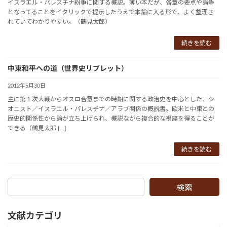
イスラエル・パレスチナ紛争に関する概説。薄い本だが、各章の要点や論争
となってることをイタリックで提示したうえで本論に入る形で、よく整理さ
れていてわかりやすい。（鶴見太郎）
続きを読む
中東和平への道（世界史リブレット）
2012年5月30日
主に第１次大戦からオスロ合意までの時期に関する政治史を中心とした、シ
オニスト／イスラエル・パレスチナ／アラブ関係の概説書。欧米と中東との
歴史的関係性から論が立ち上げられ、概説ながら複合的な視座を得ることが
できる（鶴見太郎 […]
続きを読む
検索
文献カテゴリ