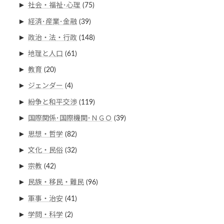
►
社会・福祉･心理
(75)
►
経済･産業･金融
(39)
►
政治・法・行政
(148)
►
地理と人口
(61)
►
教育
(20)
►
ジェンダー
(4)
►
紛争と和平交渉
(119)
►
国際関係･国際機関･ＮＧＯ
(39)
►
思想・哲学
(82)
►
文化・民俗
(32)
►
宗教
(42)
►
民族・移民・難民
(96)
►
軍事・治安
(41)
►
学問・科学
(2)