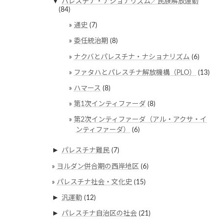
▼
パレスチナ・ナショナリズム／民族解放運動
(84)
通史
(7)
委任統治期
(8)
ナクバとパレスチナ・ナショナリズム
(6)
ファタハとパレスチナ解放機構（PLO）
(13)
ハマース
(8)
第1次インティファーダ
(8)
第2次インティファーダ（アル・アクサ・イ
ンティファーダ）
(6)
►
パレスチナ難民
(7)
ヨルダン併合期の西岸地区
(6)
パレスチナ社会・文化史
(15)
►
汎運動
(12)
►
パレスチナ自治区の社会
(21)