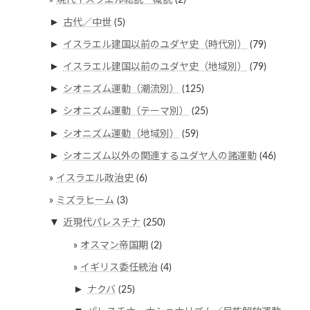
現代イスラエル総説・概説
(2)
►
古代／中世
(5)
►
イスラエル建国以前のユダヤ史（時代別）
(79)
►
イスラエル建国以前のユダヤ史（地域別）
(79)
►
シオニズム運動（潮流別）
(125)
►
シオニズム運動（テーマ別）
(25)
►
シオニズム運動（地域別）
(59)
►
シオニズム以外の関連するユダヤ人の諸運動
(46)
イスラエル政治史
(6)
ミズラヒーム
(3)
▼
近現代パレスチナ
(250)
オスマン帝国期
(2)
イギリス委任統治
(4)
►
ナクバ
(25)