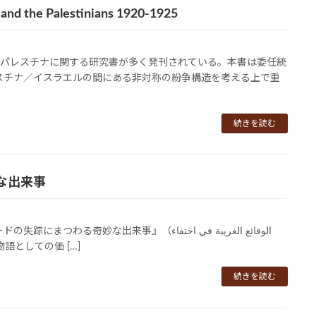
 and the Palestinians 1920-1925
領パレスチナに関する研究書が多く発刊されている。本書は委任統
スチナ／イスラエルの間にある非対称の紛争構造を考える上で重
続きを読む
な出来事
事』（الوقائع الغريبة في اختفاء
本語訳である。 物語としての価 […]
続きを読む