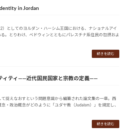
dentity in Jordan
1-2）としてのヨルダン・ハーシム王国における、ナショナルアイ
ある。とりわけ、ベドウィンとともにパレスチナ系住民の包摂およ
続きを読む
ティティ――近代国民国家と宗教の定義――
して捉えなおすという問題意識から編纂された論文集の一章。西
・政治概念がどのように「ユダヤ教（Judaism）」を規定し、
続きを読む