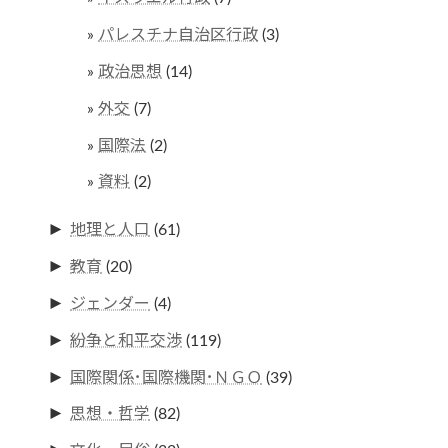
パレスチナ自治区行政
(3)
政治思想
(14)
外交
(7)
国際法
(2)
資料
(2)
►
地理と人口
(61)
►
教育
(20)
►
ジェンダー
(4)
►
紛争と和平交渉
(119)
►
国際関係･国際機関･ＮＧＯ
(39)
►
思想・哲学
(82)