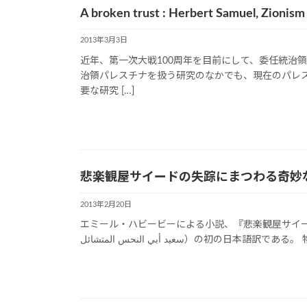
A broken trust : Herbert Samuel, Zionism
2013年3月3日
近年、第一次大戦100周年を目前にして、委任統治
治領パレスチナを扱う研究のなかでも、現在のパレ
要な研究 […]
悲楽観屋サイードの失踪にまつわる奇妙
2013年2月20日
エミール・ハビービーによる小説、『悲楽観屋サイードの失踪にまつわる奇妙な出来
سعيد أبي النحس المتشائل）の初の日