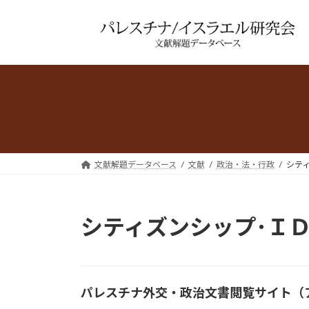
コ
ナ
ン
ビ
テ
ゲ
ン
ー
ツ
シ
へ
ョ
ス
ン
キ
に
ッ
移
プ
動
文献解題データベース
文献
政治・法・行政
シテ
シティズンシップ･ＩＤ
パレスチナ外交・政治文書閲覧サイト（ア