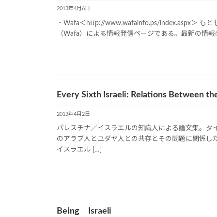
2013年4月6日
・Wafa＜http://www.wafainfo.ps/inde
（Wafa）による情報発信ページである。最新の情報の
Every Sixth Israeli: Relations Between th
2013年4月2日
パレスチナ／イスラエルの知識人による論文集。タ
のアラブ人とユダヤ人との共存とその問題に関係し
イスラエル […]
Being Israeli