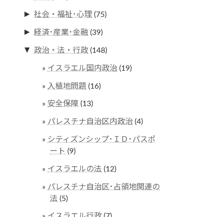
►
社会・福祉･心理
(75)
►
経済･産業･金融
(39)
▼
政治・法・行政
(148)
イスラエル国内政治
(19)
入植地問題
(16)
安全保障
(13)
パレスチナ自治区内政治
(4)
シティズンシップ･ＩＤ･パスポ
ート
(9)
イスラエルの法
(12)
パレスチナ自治区･占領地関連の
法
(5)
イスラエル行政
(7)