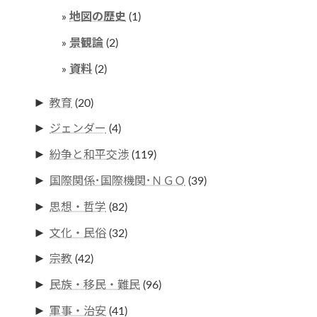
地図の歴史
(1)
景観論
(2)
資料
(2)
►
教育
(20)
►
ジェンダー
(4)
►
紛争と和平交渉
(119)
►
国際関係･国際機関･ＮＧＯ
(39)
►
思想・哲学
(82)
►
文化・民俗
(32)
►
宗教
(42)
►
民族・移民・難民
(96)
►
軍事・治安
(41)