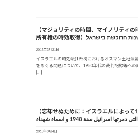
（マジョリティの時間、マイノリティの
所有権の時効取得）הרוכשת בישראל
2013年3月31日
イスラエルの時効法(1958)におけるオスマン土地
をめぐる問題について、1950年代の裁判記録等へ
[…]
（忘却せぬために：イスラエルによって1948年に破
ها اسرائيل سنة 1948 و اسماء شهداء
2013年3月4日