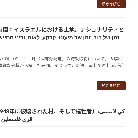
続きを読む
時間：イスラエルにおける土地、ナショナリティと
זמן של רוב, זמן של מיעוט: קרקע, לאום, ודיני התיישנות 
法第78条（ミーリー地（国有分配地）の時効取得について）の解釈
の詳細な分析から論じた著作。イスラエルの法、裁判所の判決が近
続きを読む
壊された村、そして犠牲者）كي لا ننسى:
قرى فلسطين التي دمرت