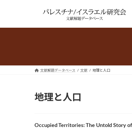
コ
ナ
ン
ビ
テ
ゲ
ン
ー
ツ
シ
へ
ョ
ス
ン
キ
に
ッ
移
プ
動
文献解題データベース
文献
地理と人口
地理と人口
Occupied Territories: The Untold Story of