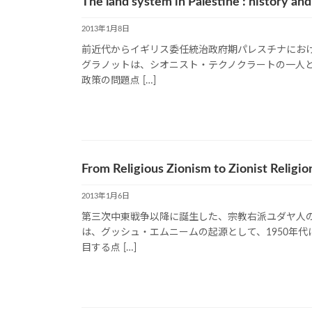
The land system in Palestine : history an
2013年1月8日
前近代からイギリス委任統治政府期パレスチナにお
グラノットは、シオニスト・テクノクラートの一人
政策の問題点 […]
From Religious Zionism to Zionist Religi
2013年1月6日
第三次中東戦争以降に誕生した、宗教右派ユダヤ人
は、グッシュ・エムニームの起源として、1950年
目する点 […]