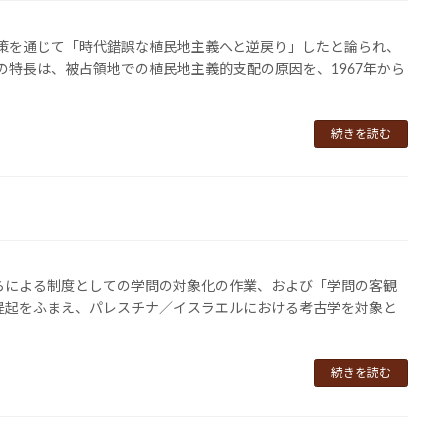
政策を通じて「時代錯誤な植民地主義へと逆戻り」したと論られ、
の特長は、被占領地での植民地主義的支配の原因を、1967年から
続きを読む
らによる制度としての学問の対象化の作業、および「学問の客観
提起をふまえ、パレスチナ／イスラエルにおける考古学を対象と
続きを読む