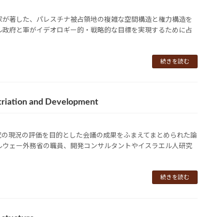
家が著した、パレスチナ被占領地の複雑な空間構造と権力構造を
ル政府と軍がイデオロギー的・戦略的な目標を実現するために占
続きを読む
atriation and Development
研究の現況の評価を目的とした会議の成果をふまえてまとめられた論
ルウェー外務省の職員、開発コンサルタントやイスラエル人研究
続きを読む