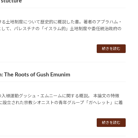
d stucture
ける土地制度について歴史的に概説した書。著者のアブラハム・
として、パレスチナの「イスラム的」土地制度や委任統治政府の
続きを読む
on: The Roots of Gush Emunim
の入植運動グッシュ・エムニームに関する概説。 本論文の特徴
代に設立された宗教シオニストの青年グループ「ガヘレット」に着
続きを読む