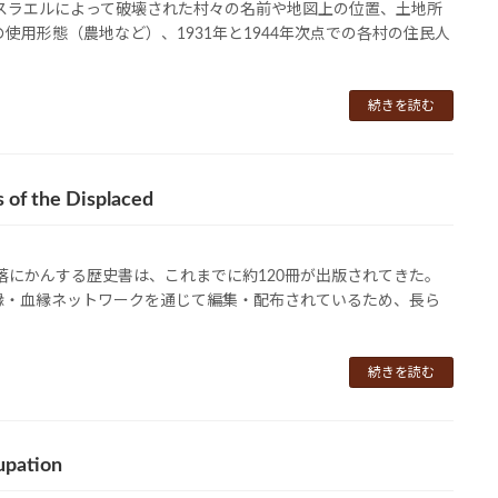
イスラエルによって破壊された村々の名前や地図上の位置、土地所
用形態（農地など）、1931年と1944年次点での各村の住民人
続きを読む
s of the Displaced
落にかんする歴史書は、これまでに約120冊が出版されてきた。
縁・血縁ネットワークを通じて編集・配布されているため、長ら
続きを読む
upation