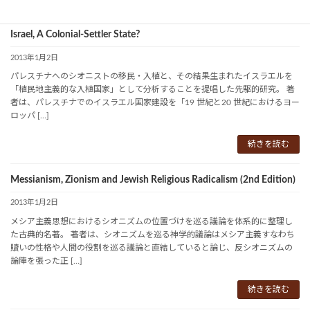
Israel, A Colonial-Settler State?
2013年1月2日
パレスチナへのシオニストの移民・入植と、その結果生まれたイスラエルを
「植民地主義的な入植国家」として分析することを提唱した先駆的研究。 著
者は、パレスチナでのイスラエル国家建設を「19 世紀と20 世紀におけるヨー
ロッパ […]
続きを読む
Messianism, Zionism and Jewish Religious Radicalism (2nd Edition)
2013年1月2日
メシア主義思想におけるシオニズムの位置づけを巡る議論を体系的に整理し
た古典的名著。 著者は、シオニズムを巡る神学的議論はメシア主義すなわち
贖いの性格や人間の役割を巡る議論と直結していると論じ、反シオニズムの
論陣を張った正 […]
続きを読む