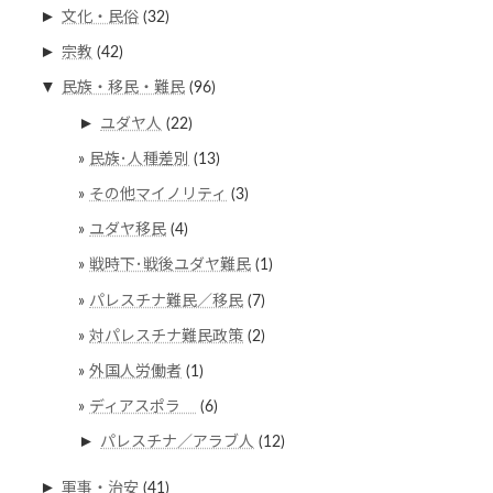
►
文化・民俗
(32)
►
宗教
(42)
▼
民族・移民・難民
(96)
►
ユダヤ人
(22)
民族･人種差別
(13)
その他マイノリティ
(3)
ユダヤ移民
(4)
戦時下･戦後ユダヤ難民
(1)
パレスチナ難民／移民
(7)
対パレスチナ難民政策
(2)
外国人労働者
(1)
ディアスポラ
(6)
►
パレスチナ／アラブ人
(12)
►
軍事・治安
(41)