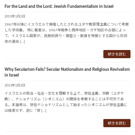
For the Land and the Lord: Jewish Fundamentalism in Israel
2013年1月2日
1967年以降にイスラエルで興隆したとされるユダヤ教原理主義について考察
した学術書。 特に著者は、1967年戦争と西岸地区・ガザ地区の占領によっ
て、イスラエル国家が、民族的誇り・親密さ・献身を特徴とする国から共同
体の運命 […]
続きを読む
Why Secularism Fails? Secular Nationalism and Religious Revivalism
in Israel
2013年1月2日
イスラエルの政治・社会・文化を理解する上で、世俗主義、宗教（ユダヤ
教）、ナショナリズム（シオニズム）の関係を考察することは不可欠であ
る。本論考は、世俗ナショナリズムとして始まったシオニズムが世俗主義に
は結実せず、逆に「世 […]
続きを読む