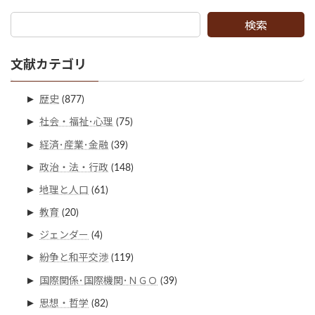
検索
文献カテゴリ
►
歴史
(877)
►
社会・福祉･心理
(75)
►
経済･産業･金融
(39)
►
政治・法・行政
(148)
►
地理と人口
(61)
►
教育
(20)
►
ジェンダー
(4)
►
紛争と和平交渉
(119)
►
国際関係･国際機関･ＮＧＯ
(39)
►
思想・哲学
(82)